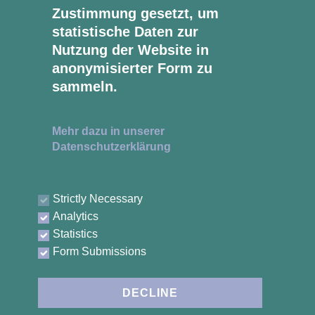
Zustimmung gesetzt, um
statistische Daten zur
Nutzung der Website in
anonymisierter Form zu
sammeln.
ÖFFNUNGSZEITEN
Montag - Donnerstag
Mehr dazu in unserer
08:30 - 17:00 Uhr
Datenschutzerklärung
Freitag
08:30 - 16:00 Uhr
Strictly Necessary
Analytics
ÜBERBLICK
Statistics
Willkommen
Form Submissions
Über uns
Leistungen
DECLINE