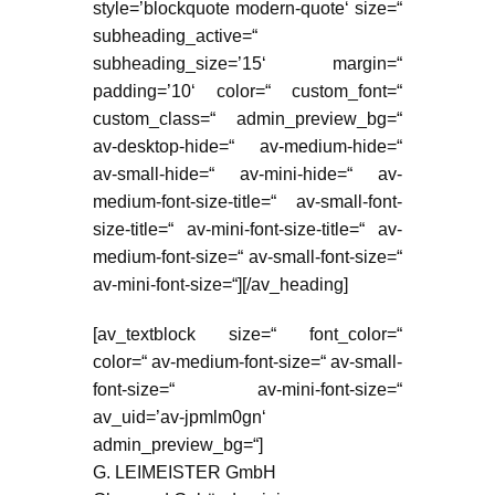
style=’blockquote modern-quote‘ size=“
subheading_active=“
subheading_size=’15‘ margin=“
padding=’10‘ color=“ custom_font=“
custom_class=“ admin_preview_bg=“
av-desktop-hide=“ av-medium-hide=“
av-small-hide=“ av-mini-hide=“ av-
medium-font-size-title=“ av-small-font-
size-title=“ av-mini-font-size-title=“ av-
medium-font-size=“ av-small-font-size=“
av-mini-font-size=“][/av_heading]
[av_textblock size=“ font_color=“
color=“ av-medium-font-size=“ av-small-
font-size=“ av-mini-font-size=“
av_uid=’av-jpmlm0gn‘
admin_preview_bg=“]
G. LEIMEISTER GmbH