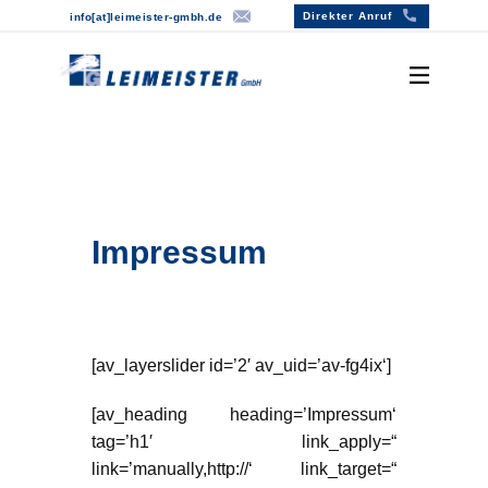
Direkter Anruf
info[at]lei​meister-gmbh.de
Willkommen
Über uns
Leistungen
Impressum
[av_layerslider id=’2′ av_uid=’av-fg4ix‘]
[av_heading heading=’Impressum‘
tag=’h1′ link_apply=“
link=’manually,http://‘ link_target=“