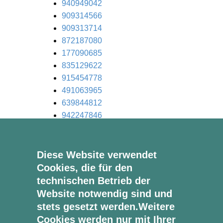
940949042
909314566
909313714
872187080
177090685
835129622
915454778
491063965
639844812
942247846
487108656
217838247
221429587
Diese Website verwendet
139686579
Cookies, die für den
92870660
technischen Betrieb der
45391761
Website notwendig sind und
stets gesetzt werden.Weitere
[/av_textblock]
Cookies werden nur mit Ihrer