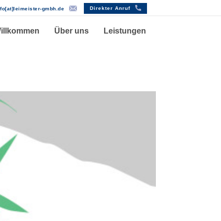
Direkter Anruf
nfo[at]lei​meister-gmbh.de
illkommen
Über uns
Leistungen