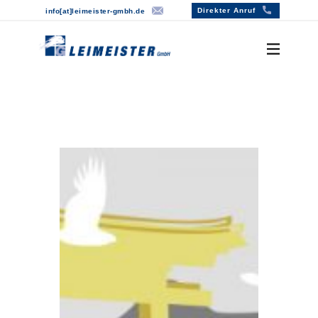
Direkter Anruf
info[at]lei​meister-gmbh.de
Willkommen
Über uns
Leistungen