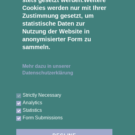
stets gesetzt werden.Weitere
Cookies werden nur mit Ihrer
Zustimmung gesetzt, um
statistische Daten zur
Nutzung der Website in
anonymisierter Form zu
sammeln.
ÖFFNUNGSZEITEN
Montag - Donnerstag
Mehr dazu in unserer
08:30 - 17:00 Uhr
Datenschutzerklärung
Freitag
08:30 - 16:00 Uhr
Strictly Necessary
Analytics
ÜBERBLICK
Statistics
Willkommen
Form Submissions
Über uns
Leistungen