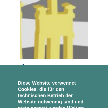
Überschrift Beitrag
3
Diese Website verwendet
Cookies, die für den
3. Juni 2026
Lifestyle
technischen Betrieb der
Website notwendig sind und
Beispiel kleiner Text. Lorem ipsum
dolor sit amet.