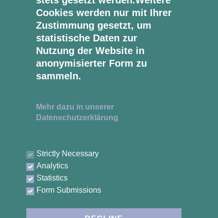
stets gesetzt werden.Weitere
Cookies werden nur mit Ihrer
Zustimmung gesetzt, um
statistische Daten zur
Nutzung der Website in
anonymisierter Form zu
sammeln.
ÖFFNUNGSZEITEN
Montag - Donnerstag
Mehr dazu in unserer
08:30 - 17:00 Uhr
Datenschutzerklärung
Freitag
08:30 - 16:00 Uhr
Strictly Necessary
Analytics
ÜBERBLICK
Statistics
Willkommen
Form Submissions
Über uns
Leistungen