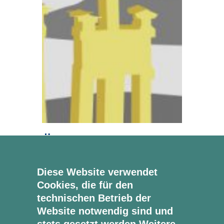
Überschrift Beitrag
6
Diese Website verwendet
Cookies, die für den
3. Juni 2026
Food
technischen Betrieb der
Website notwendig sind und
Beispiel kleiner Text. Lorem ipsum
dolor sit amet.