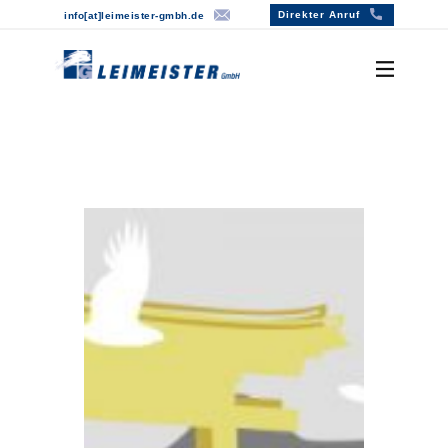
Direkter Anruf
info[at]lei​meister-gmbh.de
Willkommen
Über uns
Leistungen