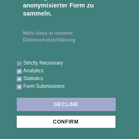
anonymisierter Form zu
sammeln.
ÖFFNUNGSZEITEN
Montag - Donnerstag
Mehr dazu in unserer
08:30 - 17:00 Uhr
Datenschutzerklärung
Freitag
08:30 - 16:00 Uhr
Strictly Necessary
Analytics
ÜBERBLICK
Statistics
Willkommen
Form Submissions
Über uns
Leistungen
DECLINE
Impressum | Datenschutz | Barrierefreiheit
CONFIRM
Mit ​♥ gestaltet von WA Grafikdesign