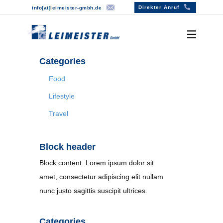
Direkter Anruf
info[at]lei​meister-gmbh.de
Categories
Willkommen
Food
Über uns
Lifestyle
Leistungen
Travel
Block header
Block content. Lorem ipsum dolor sit
amet, consectetur adipiscing elit nullam
nunc justo sagittis suscipit ultrices.
Categories