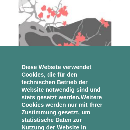
Beispiel kleiner Text. Lorem ipsum dolor sit
Diese Website verwendet
amet.
Read more
Cookies, die für den
READ MORE
technischen Betrieb der
Website notwendig sind und
stets gesetzt werden.Weitere
Cookies werden nur mit Ihrer
Zustimmung gesetzt, um
statistische Daten zur
Nutzung der Website in